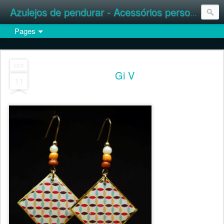
Azulejos de pendurar - Acessórios personalizados
Pages
SEP
Gi V
11