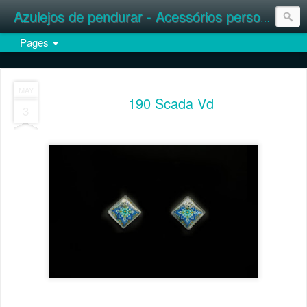
Azulejos de pendurar - Acessórios personalizados
Pages
MAY
190 Scada Vd
3