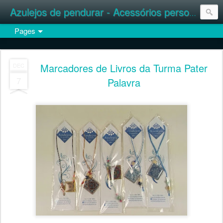
Azulejos de pendurar - Acessórios personalizados
Pages
Marcadores de Livros da Turma Pater
DEC
7
Palavra