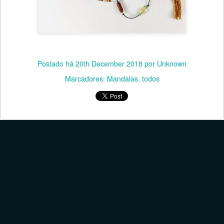
Postado há
20th December 2018
por Unknown
Marcadores:
Mandalas
todos