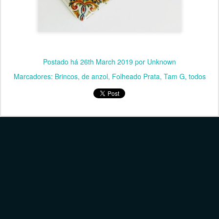
Postado há
26th March 2019
por Unknown
Marcadores:
Brincos
de anzol
Folheado Prata
Tam G
todos