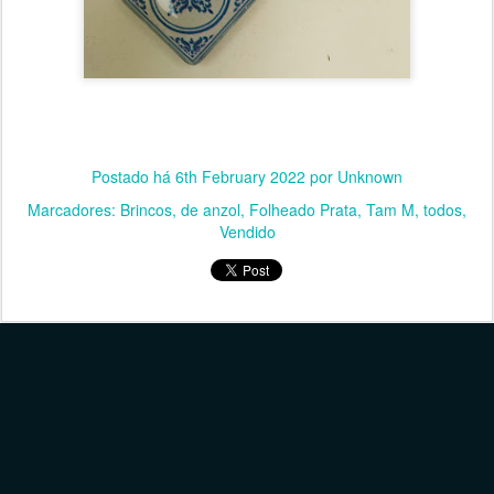
Postado há
6th February 2022
por Unknown
Marcadores:
Brincos
de anzol
Folheado Prata
Tam M
todos
Vendido